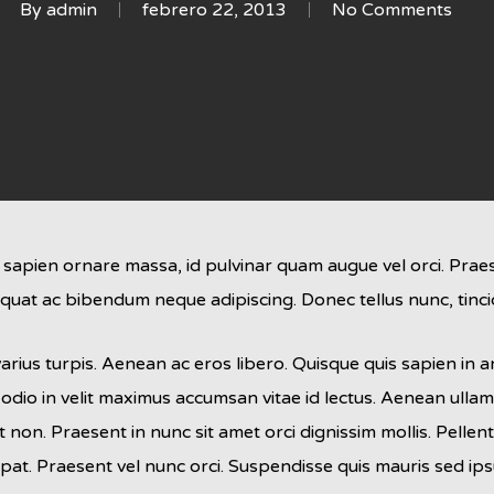
By
admin
febrero 22, 2013
No Comments
apien ornare massa, id pulvinar quam augue vel orci. Praesen
quat ac bibendum neque adipiscing. Donec tellus nunc, tincid
rius turpis. Aenean ac eros libero. Quisque quis sapien in ant
 odio in velit maximus accumsan vitae id lectus. Aenean ullam
t non. Praesent in nunc sit amet orci dignissim mollis. Pelle
lutpat. Praesent vel nunc orci. Suspendisse quis mauris sed 