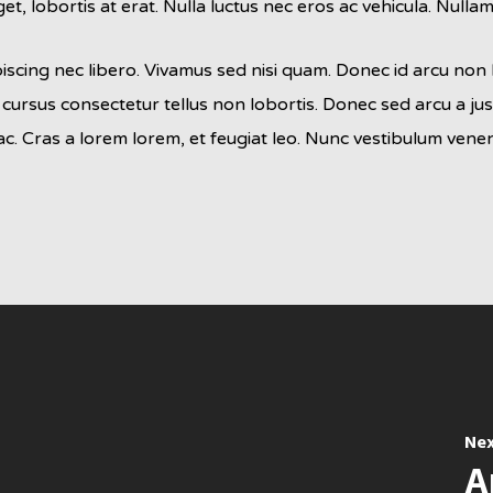
et, lobortis at erat. Nulla luctus nec eros ac vehicula. Nulla
piscing nec libero. Vivamus sed nisi quam. Donec id arcu non
s cursus consectetur tellus non lobortis. Donec sed arcu a ju
ar ac. Cras a lorem lorem, et feugiat leo. Nunc vestibulum ve
Nex
A