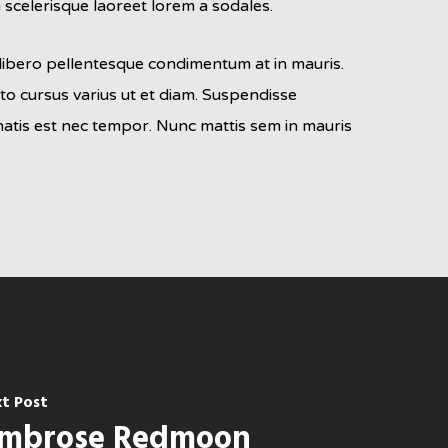
m scelerisque laoreet lorem a sodales.
 libero pellentesque condimentum at in mauris.
sto cursus varius ut et diam. Suspendisse
nenatis est nec tempor. Nunc mattis sem in mauris
t Post
mbrose Redmoon